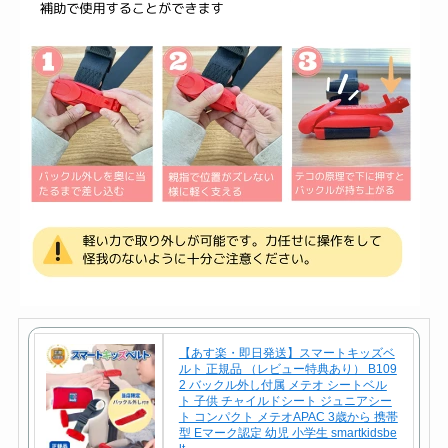
【あす楽・即日発送】スマートキッズベ
ルト 正規品 （レビュー特典あり） B109
2 バックル外し付属 メテオ シートベル
ト 子供 チャイルドシート ジュニアシー
ト コンパクト メテオAPAC 3歳から 携帯
型 Eマーク認定 幼児 小学生 smartkidsbe