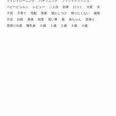
トイレトレーニング
パナソニック
フィットディッシュ
ベビービョルン
レビュー
二人目
効果
口コミ
大変
夫
子供
子育て
宅配
実家
寝かしつけ
帰りたくない
後悔
方法
比較
産後
知育
習い事
親
赤ちゃん
里帰り
里帰り出産
離乳食
０歳
１歳
２歳
３歳
４歳