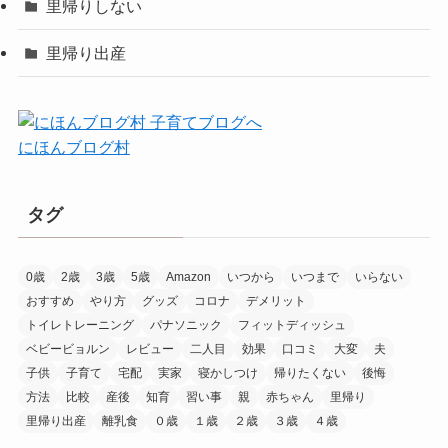
里帰りしない
里帰り出産
にほんブログ村
タグ
0歳
2歳
3歳
5歳
Amazon
いつから
いつまで
いらない
おすすめ
やり方
グッズ
コロナ
デメリット
トイレトレーニング
パナソニック
フィットディッシュ
ベビービョルン
レビュー
二人目
効果
口コミ
大変
夫
子供
子育て
宅配
実家
寝かしつけ
帰りたくない
後悔
方法
比較
産後
知育
習い事
親
赤ちゃん
里帰り
里帰り出産
離乳食
０歳
１歳
２歳
３歳
４歳