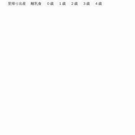
里帰り出産
離乳食
０歳
１歳
２歳
３歳
４歳