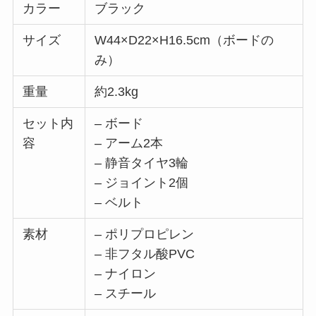
カラー
ブラック
サイズ
W44×D22×H16.5cm（ボードの
み）
重量
約2.3kg
セット内
– ボード
容
– アーム2本
– 静音タイヤ3輪
– ジョイント2個
– ベルト
素材
– ポリプロピレン
– 非フタル酸PVC
– ナイロン
– スチール