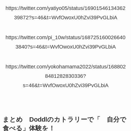
https://twitter.com/yatiyo05/status/16901546134362
39872?s=46&t=WvfOwoxU0hZvi39PvGLbiA
https://twitter.com/pi_10w/status/168725160026640
3840?s=46&t=WvfOwoxU0hZvi39PvGLbiA
https://twitter.com/yokohamama2022/status/168802
8481282830336?
s=46&t=WvfOwoxU0hZvi39PvGLbiA
まとめ Doddlのカトラリーで「 自分で
食べる」体験を！