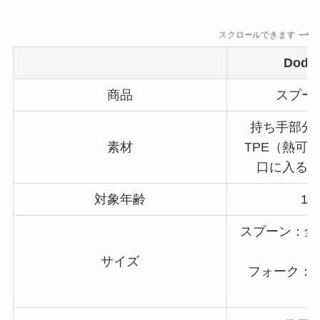
スクロールできます
Dod
商品
スプー
持ち手部分
素材
TPE（熱可
口に入る
対象年齢
1
スプーン：全長
サイズ
フォーク：全
手