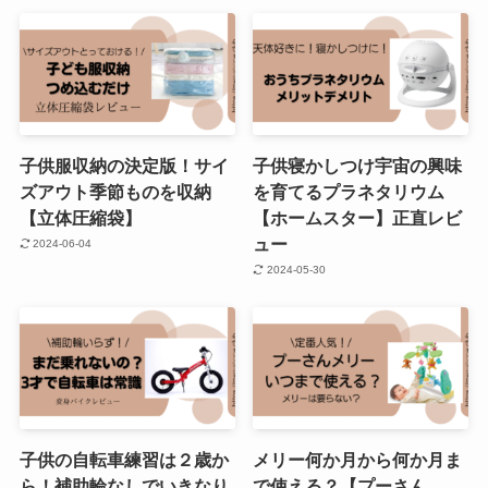
子供服収納の決定版！サイ
子供寝かしつけ宇宙の興味
ズアウト季節ものを収納
を育てるプラネタリウム
【立体圧縮袋】
【ホームスター】正直レビ
ュー
2024-06-04
2024-05-30
子供の自転車練習は２歳か
メリー何か月から何か月ま
ら！補助輪なしでいきなり
で使える？【プーさん