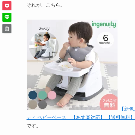
それが、こちら。
【新色
ティ ベビーベース 【あす楽対応】 【送料無料】
です。