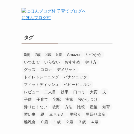
にほんブログ村
タグ
0歳
2歳
3歳
5歳
Amazon
いつから
いつまで
いらない
おすすめ
やり方
グッズ
コロナ
デメリット
トイレトレーニング
パナソニック
フィットディッシュ
ベビービョルン
レビュー
二人目
効果
口コミ
大変
夫
子供
子育て
宅配
実家
寝かしつけ
帰りたくない
後悔
方法
比較
産後
知育
習い事
親
赤ちゃん
里帰り
里帰り出産
離乳食
０歳
１歳
２歳
３歳
４歳