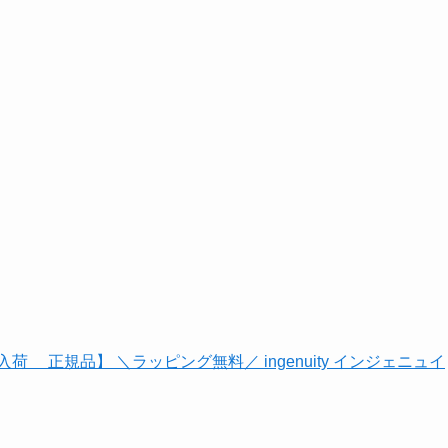
入荷 正規品】 ＼ラッピング無料／ ingenuity インジェニュイ